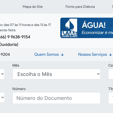
links de acessibilidade
Mapa do Site
Fonte para Dislexia
 das 07 às 11 horas e das 13 às 17
exta-feira
(66) 9 9638-9154
Ouvidoria)
-9204
Quem Somos
Nossos Serviços
Mês
Ca
Número
Tí