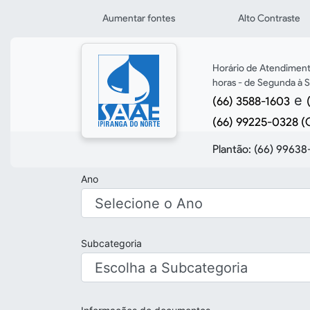
Seção de atalhos e 
Ir para o conteúdo [alt+1]
Aumentar fontes
Alto Contraste
Ir para o menu [alt+2]
Ir para a busca [alt+3]
Horário de Atendimento:
Ir para o rodapé [alt+4]
horas - de Segunda à S
e
(66) 3588-1603
(66) 99225-0328 (
Plantão:
(66) 99638
Ano
Subcategoria