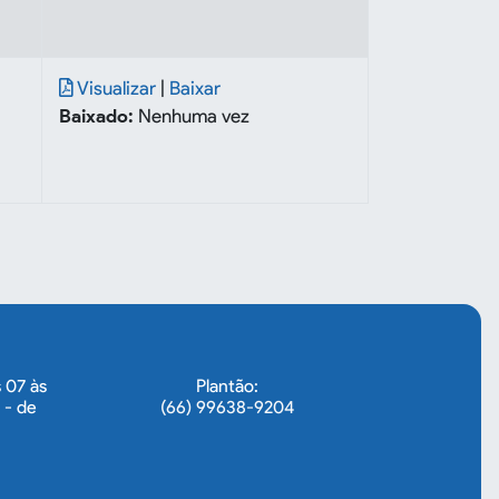
Visualizar
|
Baixar
Baixado:
Nenhuma vez
 07 às
Plantão:
 - de
(66) 99638-9204