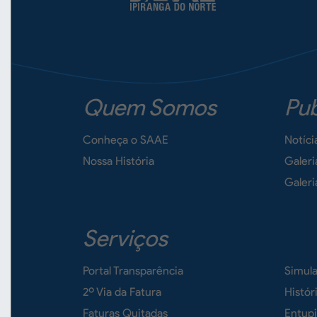
Quem Somos
Pub
Conheça o SAAE
Notíci
Nossa História
Galeri
Galeri
Serviços
Portal Transparência
Simul
2º Via da Fatura
Histó
Faturas Quitadas
Entup