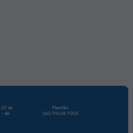
 07 às
Plantão:
 - de
(66) 99638-9204